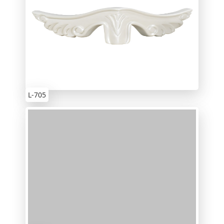
L-705