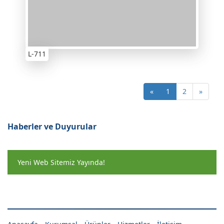
L-711
«
1
2
»
Haberler ve Duyurular
Yeni Web Sitemiz Yayında!
Yepyeni ürünlermize bir göz atın