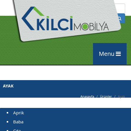
Arama
Menu
AYAK
Anasayfa
Ürünler
Ayak
Aprik
Baba
Çıta